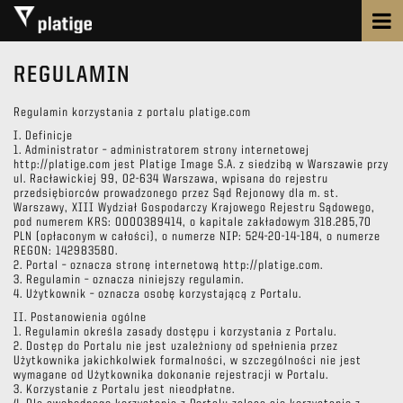
REGULAMIN
Regulamin korzystania z portalu platige.com
I. Definicje
1. Administrator – administratorem strony internetowej
http://platige.com jest Platige Image S.A. z siedzibą w Warszawie przy
ul. Racławickiej 99, 02-634 Warszawa, wpisana do rejestru
przedsiębiorców prowadzonego przez Sąd Rejonowy dla m. st.
Warszawy, XIII Wydział Gospodarczy Krajowego Rejestru Sądowego,
pod numerem KRS: 0000389414, o kapitale zakładowym 318.285,70
PLN (opłaconym w całości), o numerze NIP: 524-20-14-184, o numerze
REGON: 142983580.
2. Portal – oznacza stronę internetową http://platige.com.
3. Regulamin – oznacza niniejszy regulamin.
4. Użytkownik – oznacza osobę korzystającą z Portalu.
II. Postanowienia ogólne
1. Regulamin określa zasady dostępu i korzystania z Portalu.
2. Dostęp do Portalu nie jest uzależniony od spełnienia przez
Użytkownika jakichkolwiek formalności, w szczególności nie jest
wymagane od Użytkownika dokonanie rejestracji w Portalu.
3. Korzystanie z Portalu jest nieodpłatne.