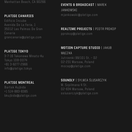
Manhattan Beach, CA 90266
EVENTS & BROADCAST
| MAREK
JANKOWSKI
mjankowski@platige.com
PLATIGE CANARIES
Edificio Incube
Avenida De La Feria, 1
35012 Las Palmas De Gran
REALTIME PROJECTS
| PIOTR PROKOP
Canaria
pprokop@platige.com
grancanaria@platige.com
MOTION CAPTURE STUDIO
| JAKUB
PLATIGE TOKYO
MĄCZKA
3-7-16 Takanawa Minato-Ku
Jutrzenki 99/101 St. – D2
Tokyo 108-0074
02-231 Warsaw, Poland
+81 3-6277-2966
mocap@platige.com
info@platige.tokyo
SOUNDLY
| SYLWIA ŚLUSARCZYK
PLATIGE MONTREAL
W. Szpilmana 4 St.
Bartek Kujbida
02-634 Warsaw, Poland
+1 514-883-8385
sslusarczyk@platige.com
bkujbida@platige.com