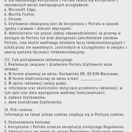
4. Dla swobodnego korzystania z Portalu zaleca się korzystanie z
najnowszych wersji następujących przeglądarek:
a. Microsoft Edge;
b. Mozilla Firefox;
c. Chrome.
5. Użytkownik obowiązany jest do korzystania z Portalu w sposób
zgodny z prawem i dobrymi obyczajami.
6. Administrator nie ponosi żadnej odpowiedzialności za przerwy w
dostępie do Portalu lub brak dostępności jakichkolwiek zasobów
Portalu, inne skutki wadliwego działania łączy telekomunikacyjnych i
szkód przez nie wywołanych, zaistniałych w szczególności w związku z
awarią systemu łączności telekomunikacyjnej.
III. Tryb postępowania reklamacyjnego
1. Reklamacje związane z działaniem Portalu Użytkownik może
składać:
a. W formie pisemnej na adres: Racławicka 99, 02-634 Warszawa;
b. W formie elektronicznej na adres e-mail: ____________.
2. W opisie reklamacji należy podać:
a. informacje oraz okoliczności dotyczące przedmiotu reklamacji, w
tym opis oraz data wystąpienia wadliwej funkcjonalności;
b. żądanie Użytkownika;
c. dane kontaktowe Użytkownika.
IV. Pliki cookies
Informacje na temat plików cookies znajdują się w Polityce cookies.
V. Postanowienia końcowe
1. Korzystanie z Portalu oznacza akceptację niniejszego Regulaminu.
2. Administrator ma prawo do zmiany Regulaminu. Ogłoszenie zmiany