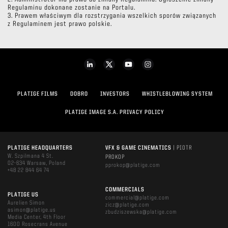
Regulaminu dokonane zostanie na Portalu.
3. Prawem właściwym dla rozstrzygania wszelkich sporów związanych
z Regulaminem jest prawo polskie.
PLATIGE FILMS
DOBRO
INVESTORS
WHISTLEBLOWING SYSTEM
PLATIGE IMAGE S.A. PRIVACY POLICY
PLATIGE HEADQUARTERS
VFX & GAME CINEMATICS
| PIOTR
W. Szpilmana 4 St.
PROKOP
02-634 Warsaw, Poland
pprokop@platige.com
+48 22 844 64 74
COMMERCIALS
PLATIGE US
commercial@platige.com
Aurelien Simon
zicz@platige.com
asimon@platige.us
zbudziszewska@platige.com
Media Center, 4th Floor
1600 Rosecrans Avenue