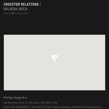
INVESTOR RELATIONS
|
MALWINA WOCH
mwoch@platige.com
Platige Image S.A.
Sąd Rejonowy dla m.st. Warszawy, XIII Wydz. Gosp.
Numer KRS 0000389414, NIP 524-20-14-184 Kapitał zakładowy 358.442,00 PLN opłacony w