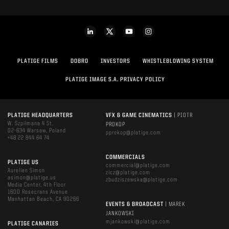
PLATIGE FILMS
DOBRO
INVESTORS
WHISTLEBLOWING SYSTEM
PLATIGE IMAGE S.A. PRIVACY POLICY
PLATIGE HEADQUARTERS
VFX & GAME CINEMATICS
| PIOTR
W. Szpilmana 4 St.
PROKOP
02-634 Warsaw, Poland
pprokop@platige.com
+48 22 844 64 74
COMMERCIALS
PLATIGE US
commercial@platige.com
Aurelien Simon
zicz@platige.com
asimon@platige.us
zbudziszewska@platige.com
Media Center, 4th Floor
1600 Rosecrans Avenue
Manhattan Beach, CA 90266
EVENTS & BROADCAST
| MAREK
JANKOWSKI
mjankowski@platige.com
PLATIGE CANARIES