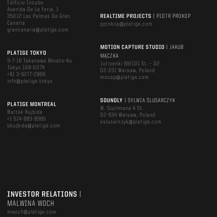
Edificio Incube
Avenida De La Feria, 1
35012 Las Palmas De Gran
REALTIME PROJECTS
| PIOTR PROKOP
Canaria
pprokop@platige.com
grancanaria@platige.com
MOTION CAPTURE STUDIO
| JAKUB
PLATIGE TOKYO
MĄCZKA
3-7-16 Takanawa Minato-Ku
Jutrzenki 99/101 St. – D2
Tokyo 108-0074
02-231 Warsaw, Poland
+81 3-6277-2966
mocap@platige.com
info@platige.tokyo
SOUNDLY
| SYLWIA ŚLUSARCZYK
PLATIGE MONTREAL
W. Szpilmana 4 St.
Bartek Kujbida
02-634 Warsaw, Poland
+1 514-883-8385
sslusarczyk@platige.com
bkujbida@platige.com
INVESTOR RELATIONS
|
MALWINA WOCH
mwoch@platige.com