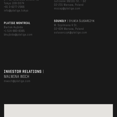
Jutrzenki 99/101 St. – D2
Tokyo 108-0074
02-231 Warsaw, Poland
+81 3-6277-2966
mocap@platige.com
info@platige.tokyo
SOUNDLY
| SYLWIA ŚLUSARCZYK
PLATIGE MONTREAL
W. Szpilmana 4 St.
Bartek Kujbida
02-634 Warsaw, Poland
+1 514-883-8385
sslusarczyk@platige.com
bkujbida@platige.com
INVESTOR RELATIONS
|
MALWINA WOCH
mwoch@platige.com