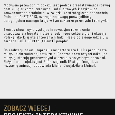
Motywem przewodnim pokazu jest podróż przedstawiająca rozwój
grafiki i gier komputerowych – od 8 bitowych klasyków po
zaawansowane produkcje. W związku ze strategiczną obecnością
Polski na CeBIT 2013, szczególną uwagą poświęciliśmy
osiągnięciom naszego kraju w tym sektorze przemysłu i rozrywki.
Twórcy show, wykorzystując innowacyjne rozwiązania,
przedstawiają bogatą historię rodzimego sektora gier i ukazują
Polskę jako kraj utalentowanych ludzi. Hasło polskiego udziału w
targach CeBIT 2013 to „talentIT people”.
Do realizacji pokazu zaprosiliśmy performera L.U.C i producenta
muzyki elektronicznej Nativizm’a. Podczas show artyści miksując
muzykę, sterują generowanymi w czasie rzeczywistym obrazami.
Reżyserem projektu jest Rafał Wojtunik (Platige Image), za
reżyserię animacji odpowiada Michał Dwojak-Hara (Juice).
ZOBACZ WIĘCEJ