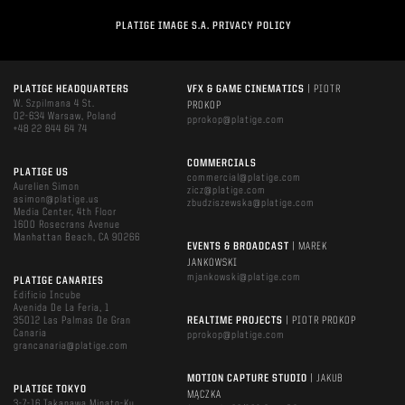
PLATIGE IMAGE S.A. PRIVACY POLICY
PLATIGE HEADQUARTERS
VFX & GAME CINEMATICS
| PIOTR
W. Szpilmana 4 St.
PROKOP
02-634 Warsaw, Poland
pprokop@platige.com
+48 22 844 64 74
COMMERCIALS
PLATIGE US
commercial@platige.com
Aurelien Simon
zicz@platige.com
asimon@platige.us
zbudziszewska@platige.com
Media Center, 4th Floor
1600 Rosecrans Avenue
Manhattan Beach, CA 90266
EVENTS & BROADCAST
| MAREK
JANKOWSKI
mjankowski@platige.com
PLATIGE CANARIES
Edificio Incube
Avenida De La Feria, 1
35012 Las Palmas De Gran
REALTIME PROJECTS
| PIOTR PROKOP
Canaria
pprokop@platige.com
grancanaria@platige.com
MOTION CAPTURE STUDIO
| JAKUB
PLATIGE TOKYO
MĄCZKA
3-7-16 Takanawa Minato-Ku