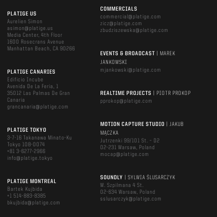
COMMERCIALS
PLATIGE US
commercial@platige.com
Aurelien Simon
zicz@platige.com
asimon@platige.us
zbudziszewska@platige.com
Media Center, 4th Floor
1600 Rosecrans Avenue
Manhattan Beach, CA 90266
EVENTS & BROADCAST
| MAREK
JANKOWSKI
mjankowski@platige.com
PLATIGE CANARIES
Edificio Incube
Avenida De La Feria, 1
35012 Las Palmas De Gran
REALTIME PROJECTS
| PIOTR PROKOP
Canaria
pprokop@platige.com
grancanaria@platige.com
MOTION CAPTURE STUDIO
| JAKUB
PLATIGE TOKYO
MĄCZKA
3-7-16 Takanawa Minato-Ku
Jutrzenki 99/101 St. – D2
Tokyo 108-0074
02-231 Warsaw, Poland
+81 3-6277-2966
mocap@platige.com
info@platige.tokyo
SOUNDLY
| SYLWIA ŚLUSARCZYK
PLATIGE MONTREAL
W. Szpilmana 4 St.
Bartek Kujbida
02-634 Warsaw, Poland
+1 514-883-8385
sslusarczyk@platige.com
bkujbida@platige.com