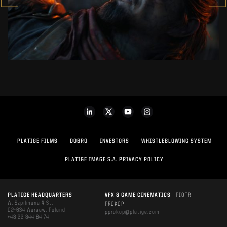
ZOBACZ PROJEKT
PLATIGE FILMS
DOBRO
INVESTORS
WHISTLEBLOWING SYSTEM
PLATIGE IMAGE S.A. PRIVACY POLICY
PLATIGE HEADQUARTERS
VFX & GAME CINEMATICS
| PIOTR
W. Szpilmana 4 St.
PROKOP
02-634 Warsaw, Poland
pprokop@platige.com
+48 22 844 64 74