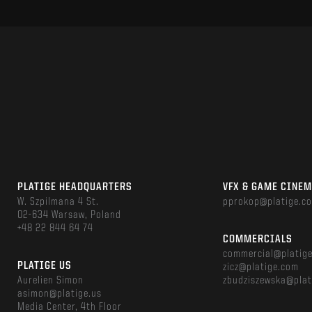
PLATIGE HEADQUARTERS
VFX & GAME CINE
W. Szpilmana 4 St.
pprokop@platige.c
02-634 Warsaw, Poland
+48 22 844 64 74
COMMERCIALS
commercial@platig
PLATIGE US
zicz@platige.com
Aurelien Simon
zbudziszewska@plat
asimon@platige.us
Media Center, 4th Floor