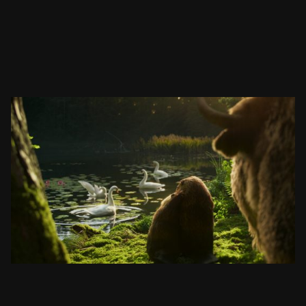
ŻUBR
JEZIORO
ZOBACZ PROJEKT