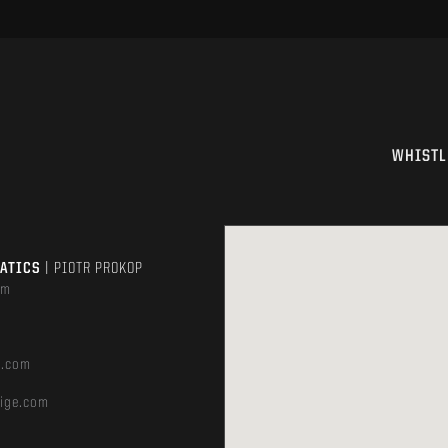
WHISTL
MATICS
| PIOTR PROKOP
om
e.com
ige.com