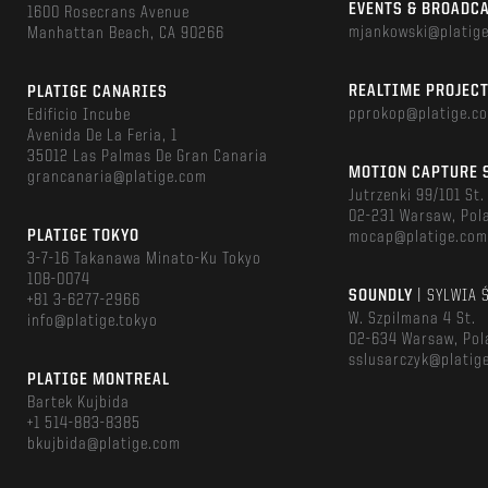
EVENTS & BROADC
1600 Rosecrans Avenue
mjankowski@platig
Manhattan Beach, CA 90266
REALTIME PROJEC
PLATIGE CANARIES
pprokop@platige.c
Edificio Incube
Avenida De La Feria, 1
35012 Las Palmas De Gran Canaria
MOTION CAPTURE 
grancanaria@platige.com
Jutrzenki 99/101 St.
02-231 Warsaw, Pol
PLATIGE TOKYO
mocap@platige.co
3-7-16 Takanawa Minato-Ku Tokyo
108-0074
SOUNDLY
| SYLWIA 
+81 3-6277-2966
W. Szpilmana 4 St.
info@platige.tokyo
02-634 Warsaw, Pol
sslusarczyk@platig
PLATIGE MONTREAL
Bartek Kujbida
+1 514-883-8385
bkujbida@platige.com