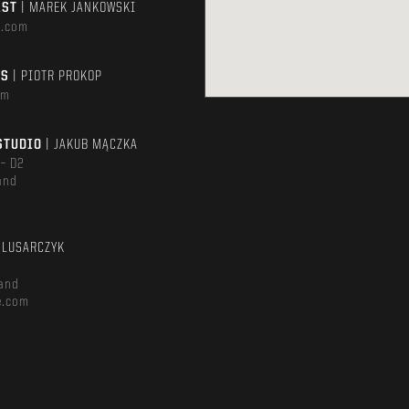
AST
| MAREK JANKOWSKI
e.com
TS
| PIOTR PROKOP
om
STUDIO
| JAKUB MĄCZKA
 – D2
and
m
ŚLUSARCZYK
and
e.com