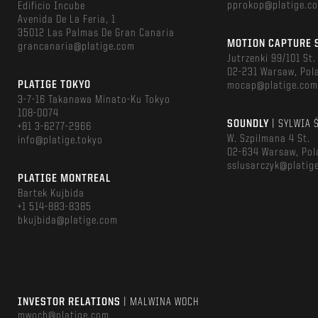
pprokop@platige.c
Edificio Incube
Avenida De La Feria, 1
35012 Las Palmas De Gran Canaria
MOTION CAPTURE 
grancanaria@platige.com
Jutrzenki 99/101 St.
02-231 Warsaw, Pol
PLATIGE TOKYO
mocap@platige.co
3-7-16 Takanawa Minato-Ku Tokyo
108-0074
SOUNDLY
| SYLWIA 
+81 3-6277-2966
W. Szpilmana 4 St.
info@platige.tokyo
02-634 Warsaw, Pol
sslusarczyk@platig
PLATIGE MONTREAL
Bartek Kujbida
+1 514-883-8385
bkujbida@platige.com
INVESTOR RELATIONS
| MALWINA WOCH
mwoch@platige.com