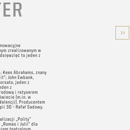
TER
nnowacyjne
lnym zrealizowanym w
dsięwzięć to jeden z
d; Kees Abrahams, znany
 it”; John Ewbank,
orsato, jeden z
eden z
arodową i reżyserem
świecie (m.in. w
 Walencji). Producentem
pii 3D – Rafał Sadowy.
lizacji „Polity”
„Romeo i Julii” dla
ęciem teatralnym