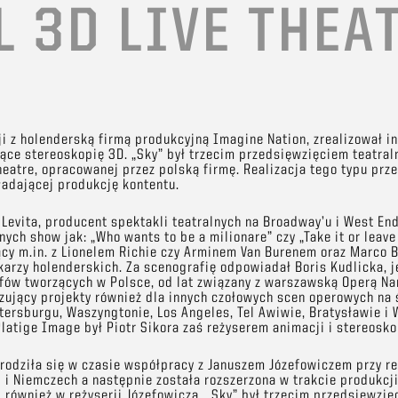
 3D LIVE THEA
i z holenderską firmą produkcyjną Imagine Nation, zrealizował i
ące stereoskopię 3D. „Sky” był trzecim przedsięwzięciem teatra
eatre, opracowanej przez polską firmę. Realizacja tego typu prze
ładającej produkcję kontentu.
 Levita, producent spektakli teatralnych na Broadway’u i West En
nych show jak: „Who wants to be a milionare” czy „Take it or leave
cy m.in. z Lionelem Richie czy Arminem Van Burenem oraz Marco B
karzy holenderskich. Za scenografię odpowiadał Boris Kudlicka, j
fów tworzących w Polsce, od lat związany z warszawską Operą N
zujący projekty również dla innych czołowych scen operowych na 
tersburgu, Waszyngtonie, Los Angeles, Tel Awiwie, Bratysławie i
latige Image był Piotr Sikora zaś reżyserem animacji i stereosko
rodziła się w czasie współpracy z Januszem Józefowiczem przy rea
 i Niemczech a następnie została rozszerzona w trakcie produkcji 
 również w reżyserii Józefowicza. „Sky” był trzecim przedsięwzi