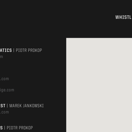
WHISTL
MATICS
| PIOTR PROKOP
om
e.com
ige.com
AST
| MAREK JANKOWSKI
e.com
TS
| PIOTR PROKOP