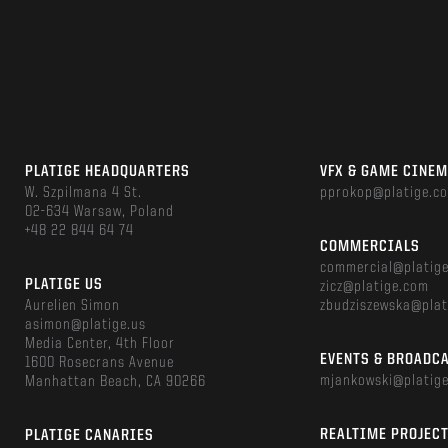
PLATIGE HEADQUARTERS
VFX & GAME CINE
W. Szpilmana 4 St.
pprokop@platige.c
02-634 Warsaw, Poland
+48 22 844 64 74
COMMERCIALS
commercial@platig
PLATIGE US
zicz@platige.com
Aurelien Simon
zbudziszewska@plat
asimon@platige.us
Media Center, 4th Floor
EVENTS & BROADC
1600 Rosecrans Avenue
mjankowski@platig
Manhattan Beach, CA 90266
REALTIME PROJEC
PLATIGE CANARIES