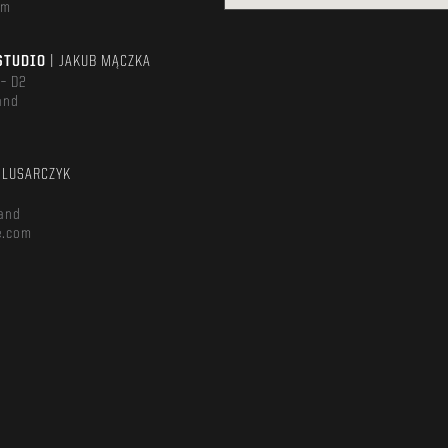
om
STUDIO
| JAKUB MĄCZKA
 – D2
and
m
ŚLUSARCZYK
and
e.com