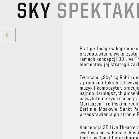
SKY
SPEKTAKL
Platige Image w koprodukcj
przedstawienie wykorzystuj
ramach koncepcji 3D Live Th
elementów jej strategii zak
Twórcami „Sky” są Robin de
z produkcji takich telewizyj
muzyk i kompozytor, pracują
najpopularniejszych piosen
najwybitniejszych scenogra
Mariuszem Trelińskim, reali
Berlinie, Moskwie, Sankt Pe
przedstawienia po stronie P
Koncepcja 3D Live Theatre z
wystawianej w Polsce, Rosji
teatru w Sankt Petersburgu,