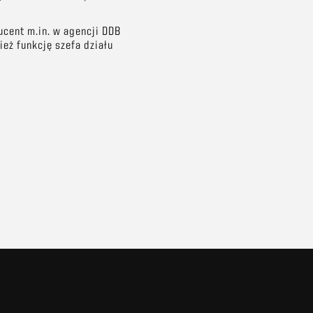
ucent m.in. w agencji DDB
ież funkcję szefa działu