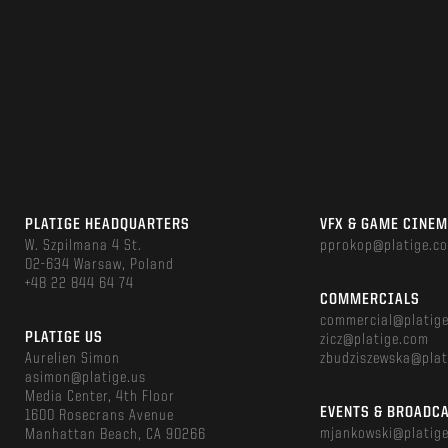
PLATIGE HEADQUARTERS
VFX & GAME CINE
W. Szpilmana 4 St.
pprokop@platige.c
02-634 Warsaw, Poland
+48 22 844 64 74
COMMERCIALS
commercial@platig
PLATIGE US
zicz@platige.com
Aurelien Simon
zbudziszewska@plat
asimon@platige.us
Media Center, 4th Floor
EVENTS & BROADC
1600 Rosecrans Avenue
mjankowski@platig
Manhattan Beach, CA 90266