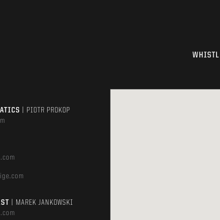
WHISTL
MATICS
| PIOTR PROKOP
om
e.com
ige.com
AST
| MAREK JANKOWSKI
e.com