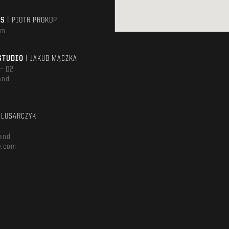
TS
| PIOTR PROKOP
om
STUDIO
| JAKUB MĄCZKA
 – D2
and
m
ŚLUSARCZYK
and
e.com