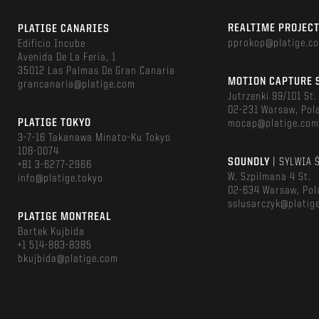
REALTIME PROJEC
PLATIGE CANARIES
pprokop@platige.c
Edificio Incube
Avenida De La Feria, 1
35012 Las Palmas De Gran Canaria
MOTION CAPTURE 
grancanaria@platige.com
Jutrzenki 99/101 St.
02-231 Warsaw, Pol
PLATIGE TOKYO
mocap@platige.co
3-7-16 Takanawa Minato-Ku Tokyo
108-0074
SOUNDLY
| SYLWIA 
+81 3-6277-2966
W. Szpilmana 4 St.
info@platige.tokyo
02-634 Warsaw, Pol
sslusarczyk@platig
PLATIGE MONTREAL
Bartek Kujbida
+1 514-883-8385
bkujbida@platige.com