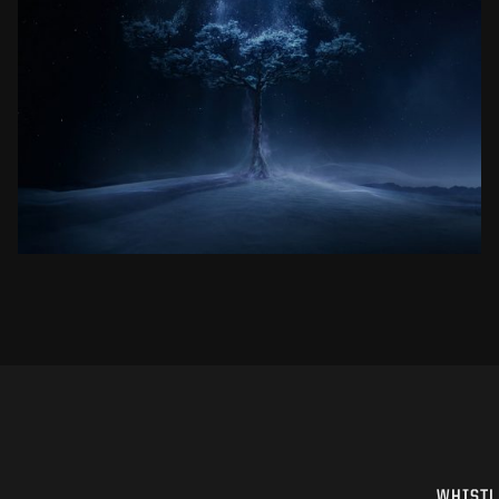
VFX SHOWREEL
EFEKTY ,,WIEDŹMINA’’ OD KUCHNI
ZOBACZ PROJEKT
WHISTL