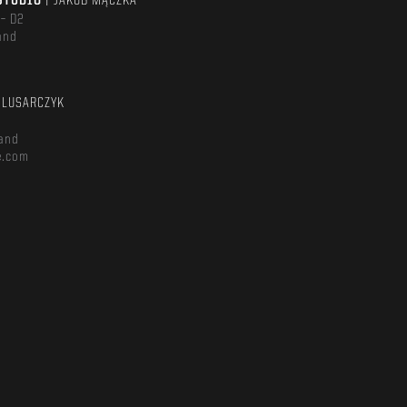
STUDIO
| JAKUB MĄCZKA
 – D2
and
m
ŚLUSARCZYK
and
e.com