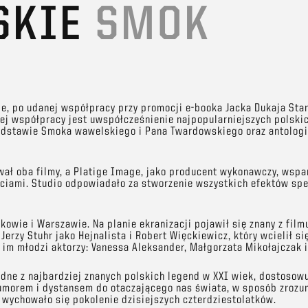
SKIE
SMOK
ige, po udanej współpracy przy promocji e-booka Jacka Dukaja Star
tej współpracy jest uwspółcześnienie najpopularniejszych polski
podstawie Smoka wawelskiego i Pana Twardowskiego oraz antolog
ał oba filmy, a Platige Image, jako producent wykonawczy, wspar
iami. Studio odpowiadało za stworzenie wszystkich efektów spec
kowie i Warszawie. Na planie ekranizacji pojawił się znany z film
Jerzy Stuhr jako Hejnalista i Robert Więckiewicz, który wcielił s
im młodzi aktorzy: Vanessa Aleksander, Małgorzata Mikołajczak 
edne z najbardziej znanych polskich legend w XXI wiek, dostosowu
umorem i dystansem do otaczającego nas świata, w sposób zrozu
h wychowało się pokolenie dzisiejszych czterdziestolatków.