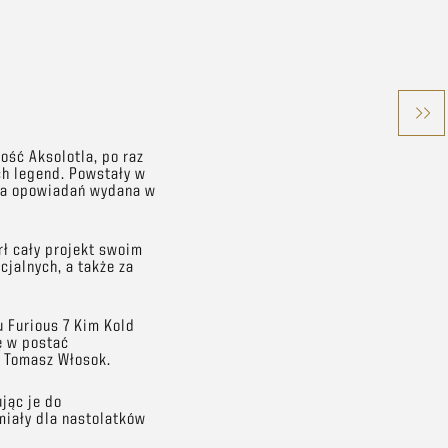
ość Aksolotla, po raz
ch legend. Powstały w
ia opowiadań wydana w
ł cały projekt swoim
jalnych, a także za
u Furious 7 Kim Kold
ię w postać
i Tomasz Włosok.
jąc je do
miały dla nastolatków