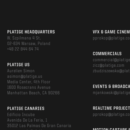
PLATIGE HEADQUARTERS
VFX & GAME CINE
W. Szpilmana 4 St.
pprokop@platige.c
02-634 Warsaw, Poland
+48 22 844 64 74
COMMERCIALS
commercial@platig
PLATIGE US
zicz@platige.com
Aurelien Simon
zbudziszewska@plat
asimon@platige.us
Media Center, 4th Floor
EVENTS & BROADC
1600 Rosecrans Avenue
mjankowski@platig
Manhattan Beach, CA 90266
REALTIME PROJEC
PLATIGE CANARIES
pprokop@platige.c
Edificio Incube
Avenida De La Feria, 1
35012 Las Palmas De Gran Canaria