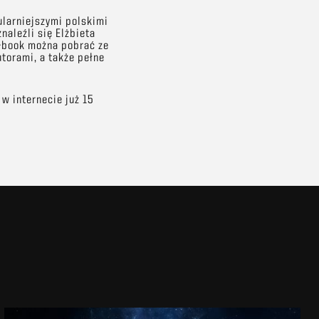
larniejszymi polskimi
aleźli się Elżbieta
E-book można pobrać ze
utorami, a także pełne
w internecie już 15