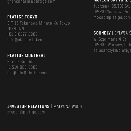
MOTION CAPTURE 
grancanaria@platige.com
Jutrzenki 99/101 St.
02-231 Warsaw, Pol
PLATIGE TOKYO
mocap@platige.co
3-7-16 Takanawa Minato-Ku Tokyo
108-0074
SOUNDLY
| SYLWIA 
+81 3-6277-2966
W. Szpilmana 4 St.
info@platige.tokyo
02-634 Warsaw, Pol
sslusarczyk@platig
PLATIGE MONTREAL
Bartek Kujbida
+1 514-883-8385
bkujbida@platige.com
INVESTOR RELATIONS
| MALWINA WOCH
mwoch@platige.com