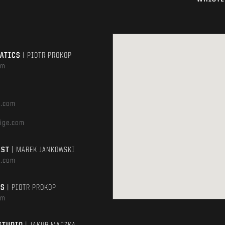
MATICS
| PIOTR PROKOP
om
e.com
ige.com
AST
| MAREK JANKOWSKI
e.com
TS
| PIOTR PROKOP
om