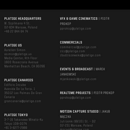
PLATIGE HEADQUARTERS
VFX & GAME CINEMATICS
| PIOTR
W. Szpilmana 4 St.
PROKOP
02-634 Warsaw, Poland
pprokop@platige.com
+48 22 844 64 74
COMMERCIALS
PLATIGE US
commercial@platige.com
Aurelien Simon
zicz@platige.com
asimon@platige.us
zbudziszewska@platige.com
Media Center, 4th Floor
1600 Rosecrans Avenue
Manhattan Beach, CA 90266
EVENTS & BROADCAST
| MAREK
JANKOWSKI
mjankowski@platige.com
PLATIGE CANARIES
Edificio Incube
Avenida De La Feria, 1
35012 Las Palmas De Gran
REALTIME PROJECTS
| PIOTR PROKOP
Canaria
pprokop@platige.com
grancanaria@platige.com
MOTION CAPTURE STUDIO
| JAKUB
PLATIGE TOKYO
MĄCZKA
3-7-16 Takanawa Minato-Ku
Jutrzenki 99/101 St. – D2
Tokyo 108-0074
02-231 Warsaw, Poland
+81 3-6277-2966
mocap@platige.com