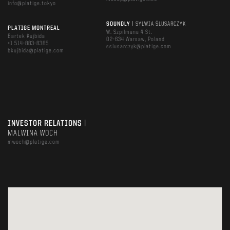
info@platige.tokyo
SOUNDLY
| SYLWIA ŚLUSARCZYK
PLATIGE MONTREAL
W. Szpilmana 4 St.
Bartek Kujbida
02-634 Warsaw, Poland
+1 514-883-8385
sslusarczyk@platige.com
bkujbida@platige.com
INVESTOR RELATIONS
|
MALWINA WOCH
mwoch@platige.com