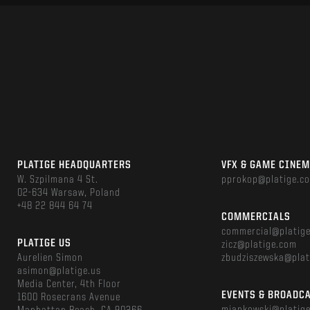
PLATIGE HEADQUARTERS
VFX & GAME CINE
W. Szpilmana 4 St.
pprokop@platige.c
02-634 Warsaw, Poland
+48 22 844 64 74
COMMERCIALS
commercial@platig
PLATIGE US
zicz@platige.com
Aurelien Simon
zbudziszewska@plat
asimon@platige.us
Media Center, 4th Floor
EVENTS & BROADC
1600 Rosecrans Avenue