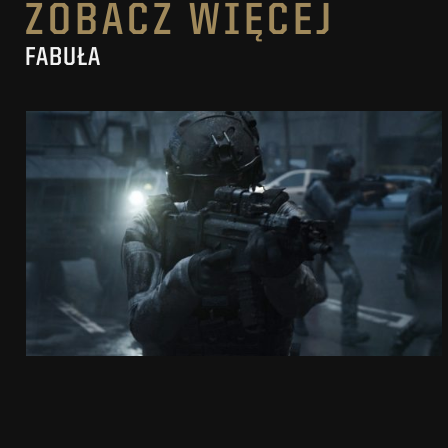
ZOBACZ WIĘCEJ
FABUŁA
SECRET LEVEL
CROSSFIRE “GOOD CONFLICT”
ZOBACZ PROJEKT