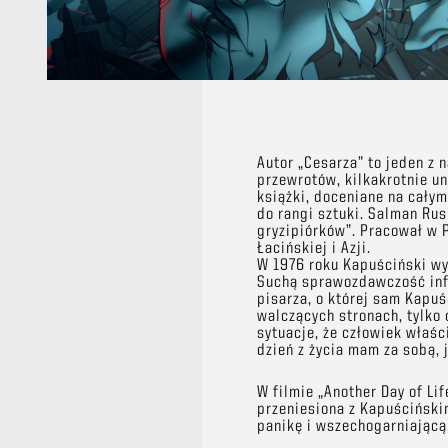
Autor „Cesarza” to jeden z 
przewrotów, kilkakrotnie un
książki, doceniane na cały
do rangi sztuki. Salman Rus
gryzipiórków”. Pracował w 
Łacińskiej i Azji.
W 1976 roku Kapuściński wyd
Suchą sprawozdawczość info
pisarza, o której sam Kapuśc
walczących stronach, tylko 
sytuacje, że człowiek właści
dzień z życia mam za sobą, 
W filmie „Another Day of Li
przeniesiona z Kapuściński
panikę i wszechogarniając