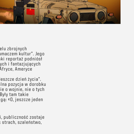
elu zbrojnych
łumaczem kultur”. Jego
ki reportaż podniósł
ych i fantazjujących
 Afryce, Ameryce
eszcze dzień życia”.
alna pozycja w dorobku
ie o wojnie, nie o tych
Były tam takie
lgą: «O, jeszcze jeden
i, publiczność zostaje
 strach, szaleństwo,