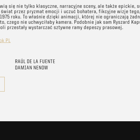
wią się nie tylko klasyczne, narracyjne sceny, ale także epickie, 
wiat przez pryzmat emocji i uczuć bohatera, fikcyjne wizje tego,
975 roku. To właśnie dzięki animacji, której nie ograniczają żad
to, czego nie uchwyciłaby kamera. Podobnie jak sam Ryszard Kap
oli przestały wystarczać sztywne ramy depeszy prasowej.
ok PL
RAÚL DE LA FUENTE
DAMIAN NENOW