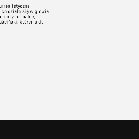
surrealistyczne
 co działo się w głowie
ne ramy formalne,
uściński, któremu do