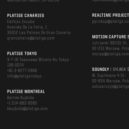
mjankowski@platig
Manhattan Beach, CA 90266
REALTIME PROJEC
PLATIGE CANARIES
pprokop@platige.c
Edificio Incube
Avenida De La Feria, 1
35012 Las Palmas De Gran Canaria
MOTION CAPTURE 
grancanaria@platige.com
Jutrzenki 99/101 St.
02-231 Warsaw, Pol
PLATIGE TOKYO
mocap@platige.co
3-7-16 Takanawa Minato-Ku Tokyo
108-0074
SOUNDLY
| SYLWIA 
+81 3-6277-2966
W. Szpilmana 4 St.
info@platige.tokyo
02-634 Warsaw, Pol
sslusarczyk@platig
PLATIGE MONTREAL
Bartek Kujbida
+1 514-883-8385
bkujbida@platige.com