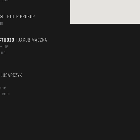
e.com
TS
| PIOTR PROKOP
om
STUDIO
| JAKUB MĄCZKA
 – D2
and
m
ŚLUSARCZYK
and
e.com