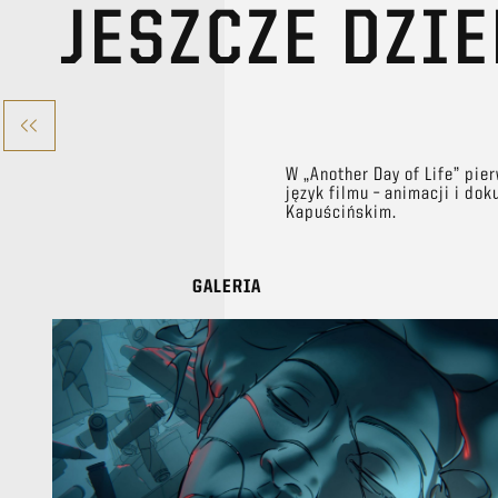
JESZCZE DZI
W „Another Day of Life” pie
język filmu – animacji i d
Kapuścińskim.
GALERIA