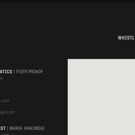
WHISTL
MATICS
| PIOTR PROKOP
om
e.com
ige.com
AST
| MAREK JANKOWSKI