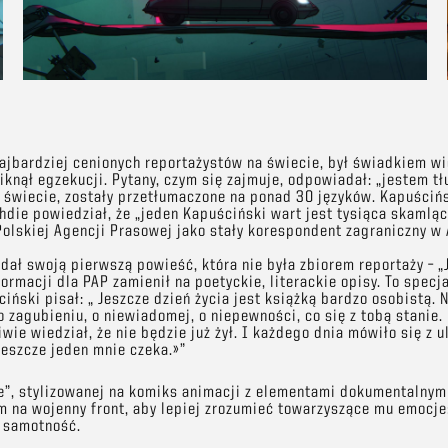
najbardziej cenionych reportażystów na świecie, był świadkiem wi
iknął egzekucji. Pytany, czym się zajmuje, odpowiadał: „jestem t
m świecie, zostały przetłumaczone na ponad 30 języków. Kapuścińs
hdie powiedział, że „jeden Kapuściński wart jest tysiąca skamląc
Polskiej Agencji Prasowej jako stały korespondent zagraniczny w
ał swoją pierwszą powieść, która nie była zbiorem reportaży – „J
rmacji dla PAP zamienił na poetyckie, literackie opisy. To specj
iński pisał: „ Jeszcze dzień życia jest książką bardzo osobistą. N
o zagubieniu, o niewiadomej, o niepewności, co się z tobą stanie. 
wie wiedział, że nie będzie już żył. I każdego dnia mówiło się z u
jeszcze jeden mnie czeka.»”
fe”, stylizowanej na komiks animacji z elementami dokumentalnym
m na wojenny front, aby lepiej zrozumieć towarzyszące mu emocje:
ą samotność.