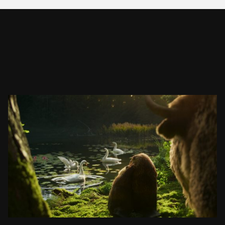
ŻUBR
JEZIORO
ZOBACZ PROJEKT