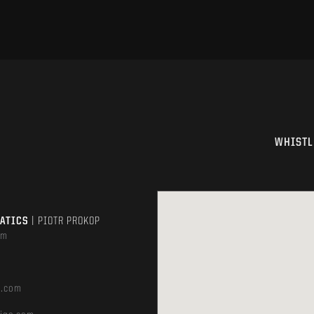
WHISTL
MATICS
| PIOTR PROKOP
om
e.com