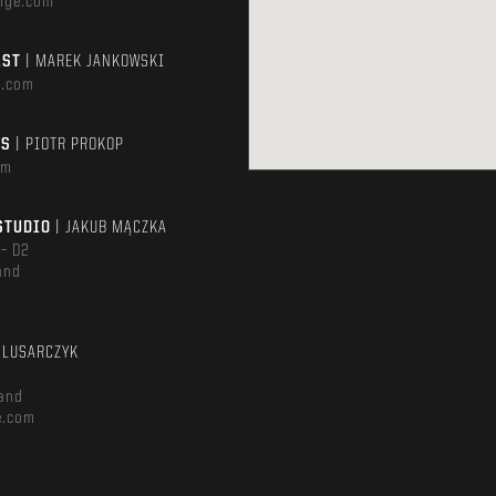
ige.com
AST
| MAREK JANKOWSKI
e.com
TS
| PIOTR PROKOP
om
STUDIO
| JAKUB MĄCZKA
 – D2
and
m
ŚLUSARCZYK
and
e.com