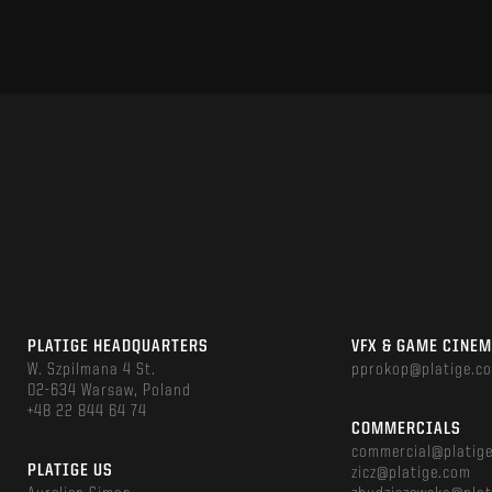
PLATIGE HEADQUARTERS
VFX & GAME CINE
W. Szpilmana 4 St.
pprokop@platige.c
02-634 Warsaw, Poland
+48 22 844 64 74
COMMERCIALS
commercial@platig
PLATIGE US
zicz@platige.com