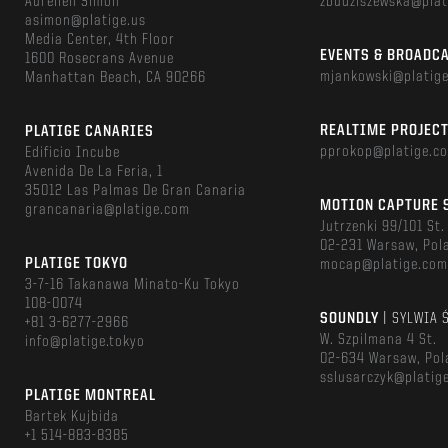
Aurelien Simon
zbudziszewska@plat
asimon@platige.us
Media Center, 4th Floor
EVENTS & BROADC
1600 Rosecrans Avenue
mjankowski@platig
Manhattan Beach, CA 90266
REALTIME PROJEC
PLATIGE CANARIES
pprokop@platige.c
Edificio Incube
Avenida De La Feria, 1
35012 Las Palmas De Gran Canaria
MOTION CAPTURE 
grancanaria@platige.com
Jutrzenki 99/101 St.
02-231 Warsaw, Pol
PLATIGE TOKYO
mocap@platige.co
3-7-16 Takanawa Minato-Ku Tokyo
108-0074
SOUNDLY
| SYLWIA 
+81 3-6277-2966
W. Szpilmana 4 St.
info@platige.tokyo
02-634 Warsaw, Pol
sslusarczyk@platig
PLATIGE MONTREAL
Bartek Kujbida
+1 514-883-8385