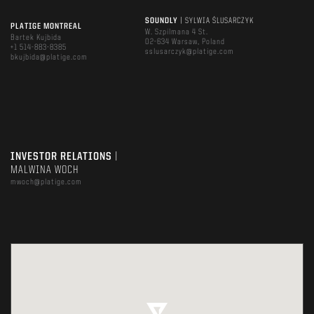
SOUNDLY
| SYLWIA ŚLUSARCZYK
PLATIGE MONTREAL
W. Szpilmana 4 St.
Bartek Kujbida
02-634 Warsaw, Poland
+1 514-883-8385
sslusarczyk@platige.com
bkujbida@platige.com
INVESTOR RELATIONS
|
MALWINA WOCH
mwoch@platige.com