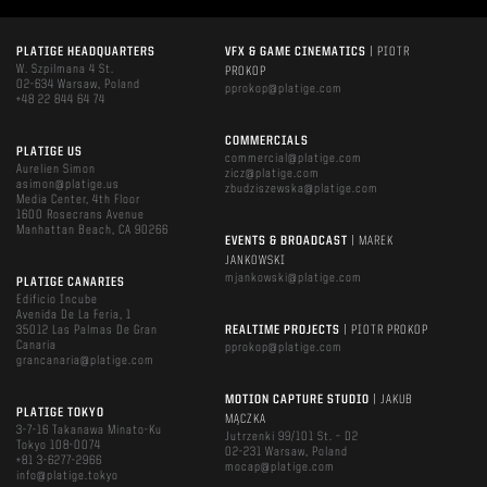
PLATIGE HEADQUARTERS
VFX & GAME CINEMATICS
| PIOTR
W. Szpilmana 4 St.
PROKOP
02-634 Warsaw, Poland
pprokop@platige.com
+48 22 844 64 74
COMMERCIALS
PLATIGE US
commercial@platige.com
Aurelien Simon
zicz@platige.com
asimon@platige.us
zbudziszewska@platige.com
Media Center, 4th Floor
1600 Rosecrans Avenue
Manhattan Beach, CA 90266
EVENTS & BROADCAST
| MAREK
JANKOWSKI
mjankowski@platige.com
PLATIGE CANARIES
Edificio Incube
Avenida De La Feria, 1
35012 Las Palmas De Gran
REALTIME PROJECTS
| PIOTR PROKOP
Canaria
pprokop@platige.com
grancanaria@platige.com
MOTION CAPTURE STUDIO
| JAKUB
PLATIGE TOKYO
MĄCZKA
3-7-16 Takanawa Minato-Ku
Jutrzenki 99/101 St. – D2
Tokyo 108-0074
02-231 Warsaw, Poland
+81 3-6277-2966
mocap@platige.com
info@platige.tokyo