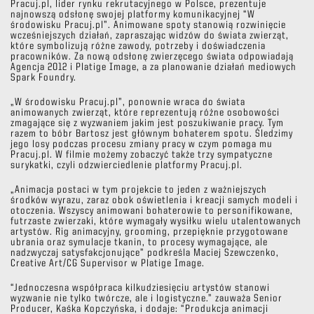
Pracuj.pl, lider rynku rekrutacyjnego w Polsce, prezentuje
najnowszą odsłonę swojej platformy komunikacyjnej “W
środowisku Pracuj.pl”. Animowane spoty stanowią rozwinięcie
wcześniejszych działań, zapraszając widzów do świata zwierząt,
które symbolizują różne zawody, potrzeby i doświadczenia
pracowników. Za nową odsłonę zwierzęcego świata odpowiadają
Agencja 2012 i Platige Image, a za planowanie działań mediowych
Spark Foundry.
„W środowisku Pracuj.pl”, ponownie wraca do świata
animowanych zwierząt, które reprezentują różne osobowości
zmagające się z wyzwaniem jakim jest poszukiwanie pracy. Tym
razem to bóbr Bartosz jest głównym bohaterem spotu. Śledzimy
jego losy podczas procesu zmiany pracy w czym pomaga mu
Pracuj.pl. W filmie możemy zobaczyć także trzy sympatyczne
surykatki, czyli odzwierciedlenie platformy Pracuj.pl.
„Animacja postaci w tym projekcie to jeden z ważniejszych
środków wyrazu, zaraz obok oświetlenia i kreacji samych modeli i
otoczenia. Wszyscy animowani bohaterowie to personifikowane,
futrzaste zwierzaki, które wymagały wysiłku wielu utalentowanych
artystów. Rig animacyjny, grooming, przepięknie przygotowane
ubrania oraz symulacje tkanin, to procesy wymagające, ale
nadzwyczaj satysfakcjonujące” podkreśla Maciej Szewczenko,
Creative Art/CG Supervisor w Platige Image.
“Jednoczesna współpraca kilkudziesięciu artystów stanowi
wyzwanie nie tylko twórcze, ale i logistyczne.” zauważa Senior
Producer, Kaśka Kopczyńska, i dodaje: “Produkcja animacji