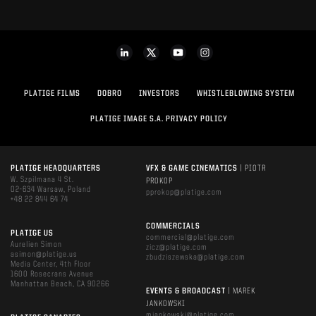
PLATIGE FILMS
DOBRO
INVESTORS
WHISTLEBLOWING SYSTEM
PLATIGE IMAGE S.A. PRIVACY POLICY
PLATIGE HEADQUARTERS
VFX & GAME CINEMATICS
| PIOTR
W. Szpilmana 4 St.
PROKOP
02-634 Warsaw, Poland
pprokop@platige.com
+48 22 844 64 74
COMMERCIALS
PLATIGE US
commercial@platige.com
Aurelien Simon
zicz@platige.com
asimon@platige.us
zbudziszewska@platige.com
Media Center, 4th Floor
1600 Rosecrans Avenue
Manhattan Beach, CA 90266
EVENTS & BROADCAST
| MAREK
JANKOWSKI
mjankowski@platige.com