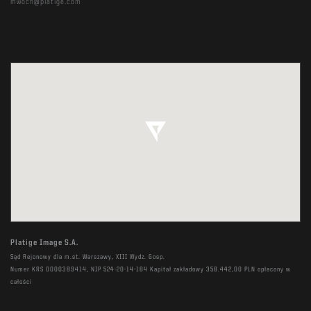
mwoch@platige.com
Platige Image S.A.
Sąd Rejonowy dla m.st. Warszawy, XIII Wydz. Gosp.
Numer KRS 0000389414, NIP 524-20-14-184 Kapitał zakładowy 358.442,00 PLN opłacony w
całości