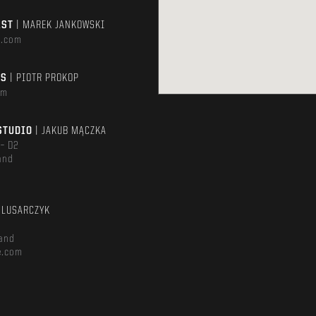
AST
| MAREK JANKOWSKI
e.com
TS
| PIOTR PROKOP
om
STUDIO
| JAKUB MĄCZKA
 – D2
and
m
ŚLUSARCZYK
and
e.com