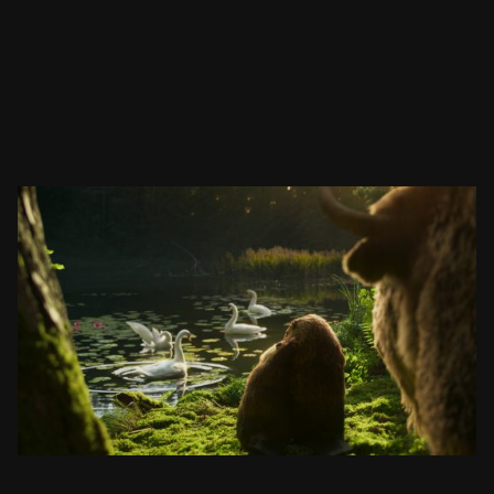
ŻUBR
JEZIORO
ZOBACZ PROJEKT