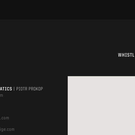
WHISTL
MATICS
| PIOTR PROKOP
om
e.com
ige.com