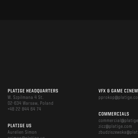
PLATIGE HEADQUARTERS
VFX & GAME CINE
W. Szpilmana 4 St.
pprokop@platige.c
02-634 Warsaw, Poland
+48 22 844 64 74
COMMERCIALS
commercial@platig
PLATIGE US
zicz@platige.com
Aurelien Simon
zbudziszewska@plat