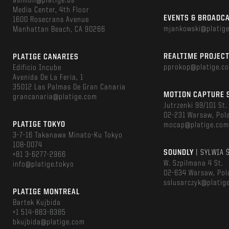
asimon@platige.us
Media Center, 4th Floor
EVENTS & BROADC
1600 Rosecrans Avenue
mjankowski@platig
Manhattan Beach, CA 90266
REALTIME PROJEC
PLATIGE CANARIES
pprokop@platige.c
Edificio Incube
Avenida De La Feria, 1
35012 Las Palmas De Gran Canaria
MOTION CAPTURE 
grancanaria@platige.com
Jutrzenki 99/101 St.
02-231 Warsaw, Pol
PLATIGE TOKYO
mocap@platige.co
3-7-16 Takanawa Minato-Ku Tokyo
108-0074
SOUNDLY
| SYLWIA 
+81 3-6277-2966
W. Szpilmana 4 St.
info@platige.tokyo
02-634 Warsaw, Pol
sslusarczyk@platig
PLATIGE MONTREAL
Bartek Kujbida
+1 514-883-8385
bkujbida@platige.com