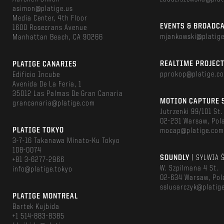
asimon@platige.us
Media Center, 4th Floor
EVENTS & BROADC
1600 Rosecrans Avenue
mjankowski@platig
Manhattan Beach, CA 90266
REALTIME PROJEC
PLATIGE CANARIES
pprokop@platige.c
Edificio Incube
Avenida De La Feria, 1
35012 Las Palmas De Gran Canaria
MOTION CAPTURE 
grancanaria@platige.com
Jutrzenki 99/101 St.
02-231 Warsaw, Pol
PLATIGE TOKYO
mocap@platige.co
3-7-16 Takanawa Minato-Ku Tokyo
108-0074
SOUNDLY
| SYLWIA 
+81 3-6277-2966
W. Szpilmana 4 St.
info@platige.tokyo
02-634 Warsaw, Pol
sslusarczyk@platig
PLATIGE MONTREAL
Bartek Kujbida
+1 514-883-8385