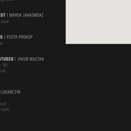
AST
| MAREK JANKOWSKI
e.com
TS
| PIOTR PROKOP
om
STUDIO
| JAKUB MĄCZKA
 – D2
and
m
ŚLUSARCZYK
and
e.com