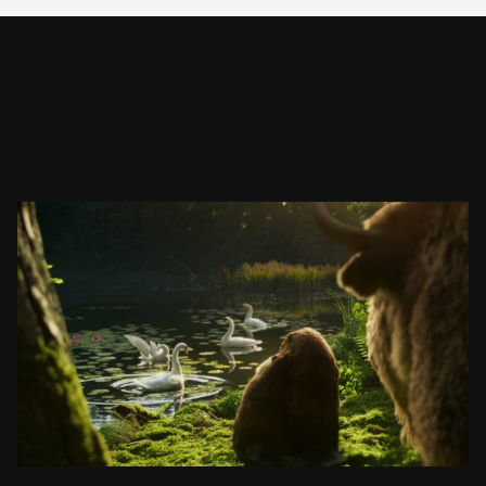
ŻUBR
JEZIORO
ZOBACZ PROJEKT