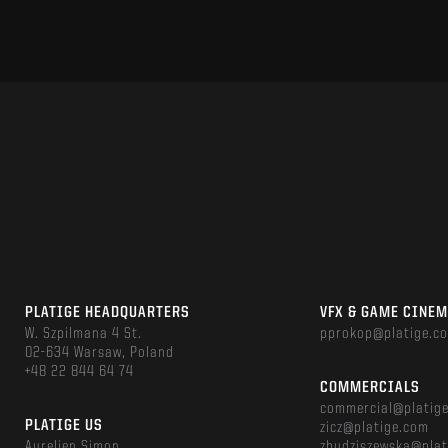
PLATIGE HEADQUARTERS
VFX & GAME CINE
W. Szpilmana 4 St.
pprokop@platige.c
02-634 Warsaw, Poland
+48 22 844 64 74
COMMERCIALS
commercial@platig
PLATIGE US
zicz@platige.com
Aurelien Simon
zbudziszewska@plat