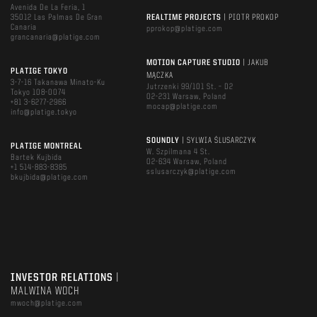
Avenida De La Feria, 1
35012 Las Palmas De Gran
REALTIME PROJECTS
| PIOTR PROKOP
Canaria
pprokop@platige.com
grancanaria@platige.com
MOTION CAPTURE STUDIO
| JAKUB
PLATIGE TOKYO
MĄCZKA
3-7-16 Takanawa Minato-Ku
Jutrzenki 99/101 St. – D2
Tokyo 108-0074
02-231 Warsaw, Poland
+81 3-6277-2966
mocap@platige.com
info@platige.tokyo
SOUNDLY
| SYLWIA ŚLUSARCZYK
PLATIGE MONTREAL
W. Szpilmana 4 St.
Bartek Kujbida
02-634 Warsaw, Poland
+1 514-883-8385
sslusarczyk@platige.com
bkujbida@platige.com
INVESTOR RELATIONS
|
MALWINA WOCH
mwoch@platige.com