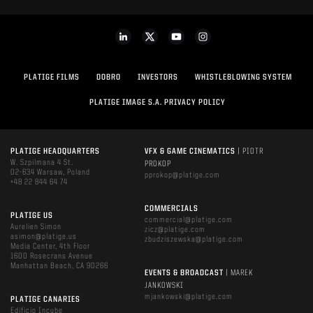
PLATIGE FILMS
DOBRO
INVESTORS
WHISTLEBLOWING SYSTEM
PLATIGE IMAGE S.A. PRIVACY POLICY
PLATIGE HEADQUARTERS
VFX & GAME CINEMATICS
| PIOTR
W. Szpilmana 4 St.
PROKOP
02-634 Warsaw, Poland
pprokop@platige.com
+48 22 844 64 74
COMMERCIALS
PLATIGE US
commercial@platige.com
Aurelien Simon
zicz@platige.com
asimon@platige.us
zbudziszewska@platige.com
Media Center, 4th Floor
1600 Rosecrans Avenue
Manhattan Beach, CA 90266
EVENTS & BROADCAST
| MAREK
JANKOWSKI
mjankowski@platige.com
PLATIGE CANARIES
Edificio Incube