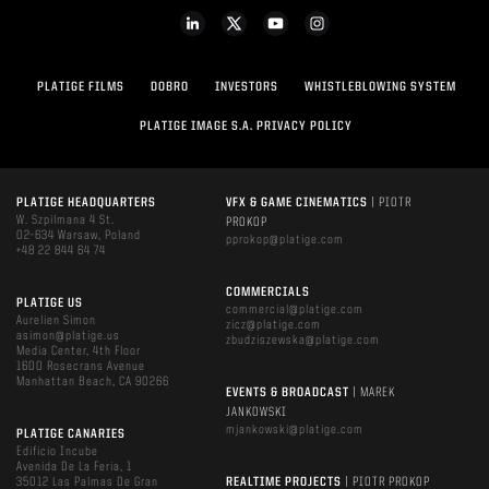
PLATIGE FILMS
DOBRO
INVESTORS
WHISTLEBLOWING SYSTEM
PLATIGE IMAGE S.A. PRIVACY POLICY
PLATIGE HEADQUARTERS
VFX & GAME CINEMATICS
| PIOTR
W. Szpilmana 4 St.
PROKOP
02-634 Warsaw, Poland
pprokop@platige.com
+48 22 844 64 74
COMMERCIALS
PLATIGE US
commercial@platige.com
Aurelien Simon
zicz@platige.com
asimon@platige.us
zbudziszewska@platige.com
Media Center, 4th Floor
1600 Rosecrans Avenue
Manhattan Beach, CA 90266
EVENTS & BROADCAST
| MAREK
JANKOWSKI
mjankowski@platige.com
PLATIGE CANARIES
Edificio Incube
Avenida De La Feria, 1
35012 Las Palmas De Gran
REALTIME PROJECTS
| PIOTR PROKOP