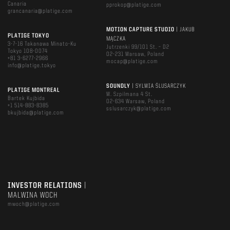
Canaria
pprokop@platige.com
grancanaria@platige.com
MOTION CAPTURE STUDIO
| JAKUB
PLATIGE TOKYO
MĄCZKA
3-7-16 Takanawa Minato-Ku
Jutrzenki 99/101 St. – D2
Tokyo 108-0074
02-231 Warsaw, Poland
+81 3-6277-2966
mocap@platige.com
info@platige.tokyo
SOUNDLY
| SYLWIA ŚLUSARCZYK
PLATIGE MONTREAL
W. Szpilmana 4 St.
Bartek Kujbida
02-634 Warsaw, Poland
+1 514-883-8385
sslusarczyk@platige.com
bkujbida@platige.com
INVESTOR RELATIONS
|
MALWINA WOCH
mwoch@platige.com