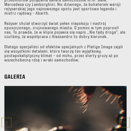
przedmiotów pożądania świata samochodów m.in. BMW,
Mercedesa czy Lamborghini. Nic dziwnego, że bohaterem wersji
reżyserskiej jego najnowszego spotu jest sportowa legenda i
mistrz rajdowy – Abarth.
Reżyser chciał stworzyć świat pełen niepokoju i nastrój
opuszczonego, zrujnowanego miasta. O pomoc w tym poprosił
nas. To prawda, że w klipie pojawia się napis ,,Nie tędy droga”, ale
czuliśmy, że współpraca z Alessandro to dobry kierunek.
Dlatego specjaliści od efektów specjalnych z Platige Image zajęli
się wszystkimi detalami, które tworzą ten wyjątkowy,
postapokaliptyczny klimat – od mchu, przez sterty gruzy aż po
wszechobecną rdzę i wraki samochodów.
GALERIA