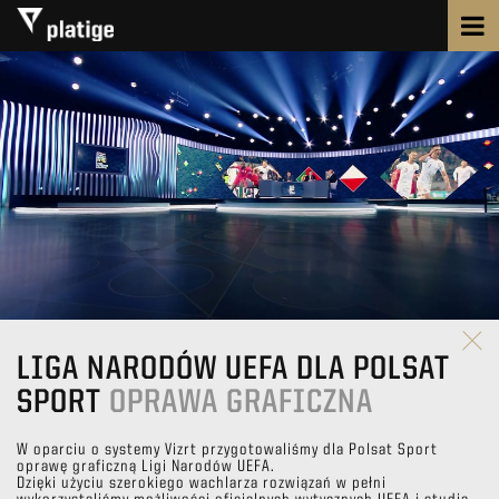
LIGA NARODÓW UEFA DLA POLSAT
SPORT
OPRAWA GRAFICZNA
W oparciu o systemy Vizrt przygotowaliśmy dla Polsat Sport
oprawę graficzną Ligi Narodów UEFA.
Dzięki użyciu szerokiego wachlarza rozwiązań w pełni