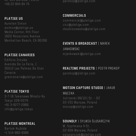
02-634 Warsaw, Poland
pprokop@platige.com
+48 22 844 64 74
COMMERCIALS
PLATIGE US
commercial@platige.com
Aurelien Simon
zicz@platige.com
asimon@platige.us
zbudziszewska@platige.com
Media Center, 4th Floor
1600 Rosecrans Avenue
Manhattan Beach, CA 90266
EVENTS & BROADCAST
| MAREK
JANKOWSKI
mjankowski@platige.com
PLATIGE CANARIES
Edificio Incube
Avenida De La Feria, 1
35012 Las Palmas De Gran
REALTIME PROJECTS
| PIOTR PROKOP
Canaria
pprokop@platige.com
grancanaria@platige.com
MOTION CAPTURE STUDIO
| JAKUB
PLATIGE TOKYO
MĄCZKA
3-7-16 Takanawa Minato-Ku
Jutrzenki 99/101 St. – D2
Tokyo 108-0074
02-231 Warsaw, Poland
+81 3-6277-2966
mocap@platige.com
info@platige.tokyo
SOUNDLY
| SYLWIA ŚLUSARCZYK
PLATIGE MONTREAL
W. Szpilmana 4 St.
Bartek Kujbida
02-634 Warsaw, Poland
+1 514-883-8385
sslusarczyk@platige.com