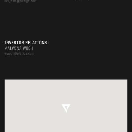
bkujbida@platige.com
INVESTOR RELATIONS
|
MALWINA WOCH
mwoch@platige.com