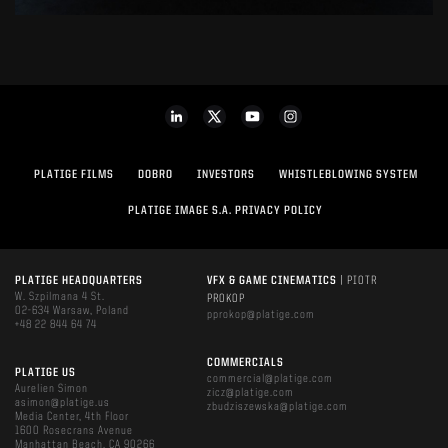
PLATIGE FILMS
DOBRO
INVESTORS
WHISTLEBLOWING SYSTEM
PLATIGE IMAGE S.A. PRIVACY POLICY
PLATIGE HEADQUARTERS
VFX & GAME CINEMATICS
| PIOTR
W. Szpilmana 4 St.
PROKOP
02-634 Warsaw, Poland
pprokop@platige.com
+48 22 844 64 74
COMMERCIALS
PLATIGE US
commercial@platige.com
Aurelien Simon
zicz@platige.com
asimon@platige.us
zbudziszewska@platige.com
Media Center, 4th Floor
1600 Rosecrans Avenue
Manhattan Beach, CA 90266