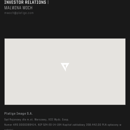
INVESTOR RELATIONS
|
MALWINA WOCH
mwoch@platige.com
Platige Image S.A.
Sąd Rejonowy dla m.st. Warszawy, XIII Wydz. Gosp.
Numer KRS 0000389414, NIP 524-20-14-184 Kapitał zakładowy 358.442,00 PLN opłacony w