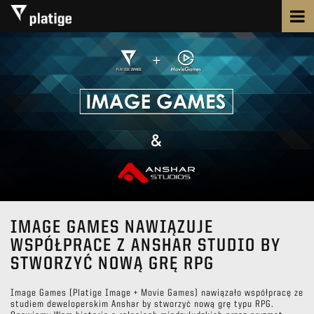
IMAGE GAMES NAWIĄZUJE
WSPÓŁPRACE Z ANSHAR STUDIO BY
STWORZYĆ NOWĄ GRĘ RPG
Image Games (Platige Image + Movie Games) nawiązało współpracę ze
studiem deweloperskim Anshar by stworzyć nową grę typu RPG.