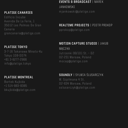
EVENTS & BROADCAST
| MAREK
JANKOWSKI
mjankowski@platige.com
PLATIGE CANARIES
Edificio Incube
Avenida De La Feria, 1
35012 Las Palmas De Gran
REALTIME PROJECTS
| PIOTR PROKOP
Canaria
pprokop@platige.com
grancanaria@platige.com
MOTION CAPTURE STUDIO
| JAKUB
PLATIGE TOKYO
MĄCZKA
3-7-16 Takanawa Minato-Ku
Jutrzenki 99/101 St. – D2
Tokyo 108-0074
02-231 Warsaw, Poland
+81 3-6277-2966
mocap@platige.com
info@platige.tokyo
SOUNDLY
| SYLWIA ŚLUSARCZYK
PLATIGE MONTREAL
W. Szpilmana 4 St.
Bartek Kujbida
02-634 Warsaw, Poland
+1 514-883-8385
sslusarczyk@platige.com
bkujbida@platige.com