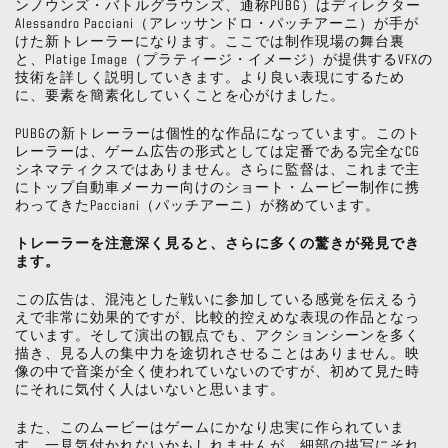
ンノウンズ・バトルグラウンズ、通称PUBG）はディレクター
Alessandro Pacciani（アレッサンドロ・パッチアーニ）が手が
けた新トレーラーになります。ここでは制作現場の舞台裏
と、Platige Image（プラティージ・イメージ）が提供するVFXの
技術を詳しく説明していきます。より良い表現にするため
に、要素を簡素化していくことを心がけました。
PUBGの新トレーラーは個性的な作品になっています。このト
レーラーは、ゲーム広告の形式としては定番である完全なCG
シネマティクスではありません。さらに監督は、これまで主
にトップ自動車メーカー向けのショート・ムービー制作に携
わってきたPacciani（パッチアーニ）が務めています。
トレーラーを注意深く見ると、さらに多くの驚きが発見でき
ます。
この広告は、混沌とした戦いに参加している感覚を伝えるう
えで非常に効果的ですが、比較的控えめな表現の作品となっ
ています。そして演出の観点でも、アクションシーンを多く
描き、見る人の集中力を途切れさせることはありません。映
像の中で音楽が全く使われていないのですが、初めて見た時
にそれに気付く人はいないと思います。
また、このムービーはゲームにかなり忠実に作られていま
す。一見気付かれないかもしれませんが、細部の描写にそれ