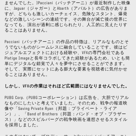
ませんでした。)Pacciani（パッチアーニ）が最近制作した映像
に、Jaguar（ジャガー）とAbarth（アバルト）の広告がありま
すが、どちらも激しいカーチェイス、危険なスタント、爆発
などの激しいシーンの連続です。その舞台が滅亡後の世界に
なっても、演出が過剰に感じられたり、人工的に見えたりす
ることはありません。
Pacciani（パッチアーニ）の作品の特徴は、リアルなものとそ
うでないものがシームレスに融合していることです。彼はビ
ジュアルエフェクトにおける経験や、VFXの専門会社である
Platige Imageと長年コラボしてきた経験があるため、いとも簡
単にデジタルな錯覚で人々を夢中にさせることができます。
そして、実際にセットにある膨大な要素を視聴者に気付かせ
ることはありません。
しかし、VFXの作業はそれほど広範囲にはなりませんでした。
PUBG Corp.（PUBGコーポレーション）は広告を、大胆でリアル
なものにしたいと考えていました。そのため、戦争の報道映
像や「Saving Private Ryan（邦題：プライベート・ライア
ン）」、「Band of Brothers（邦題：バンド・オブ・ブラザー
ス）」などのスピルバーグの戦争映画を連想させるスタイル
を採用しました。