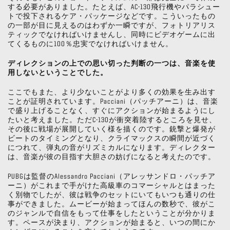
する必要がありました。たとえば、AC-130飛行機やパラシュー
トで投下されるケア・パッケージなどです。こういったもの
の一部が目に見えるのはわずか一瞬ですが、フォトリアリス
ティックでなければいけませんし、同時にビデオゲームに出
てくるものに100％忠実でなければいけません。
ディレクションの上での思い切った判断の一つは、音楽を使
用しないということでした。
ここでもまた、より少ないことがより多くの効果を生み出す
ことが証明されています。Pacciani（パッチアーニ）は、音楽
で盛り上げることなく、すぐにアクションが始まるようにし
たいと考えました。ただC-130が衝突着陸するところを見せ、
その後に戦場が展開していく様を描くのです。銃撃と爆発が
ビートのタイミングとなり、クライマックスの瞬間が近づく
につれて、弾丸の音がリズミカルになります。ディレクター
は、音楽が彼の目指す大胆さの妨げになると考えたのです。
PUBGは監督のAlessandro Pacciani（アレッサンドロ・パッチア
ーニ）がこれまで手がけた高級車のコマーシャルとはまった
く別物でしたが、彼は戦争のセットにいてもいつも通りの仕
事ができました。ムービーが始まってほんの数秒で、彼がこ
のジャンルで自信をもって仕事をしたということが分かりま
す。ペースが決まり、アクションが始まると、いつの間にか