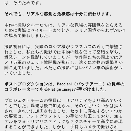
は、そのためです。
それでも、リアルな感覚と危機感は十分に伝わります。
本作の撮影クルーたちは、リアルな戦場の雰囲気をとらえる
ために実際にベイルートまで赴き、シリア国境からわずか2km
の場所で撮影しました。
撮影初日には、実際のロシア機がダマスカスの近くで撃墜さ
れました。私たちの撮影では本物の銃を使って空砲を撃ち、
爆発シーンを撮影していましたが、制作陣たちの頭上ではア
メリカ軍のジェット戦闘機が飛行し、遠くに本物の爆撃音が
聞こえていました。私たちの撮影にはレバノン軍の護衛がつ
いていました。
ポストプロダクションは、Pacciani（パッチアーニ）の長年の
コラボレーターであるPlatige Imageが手がけました。
プロジェクトチームの役目は、リアリティをより高めていく
ことでした。爆発は後で加えられ、そのうちいくつかは拡大
され、きれいに加工されました。セットに存在するいくつか
の要素は、フォトグラメトリーの手法で加工しており、3Dモ
デルをフォトリアリスティックなテクスチャーで高度に表現
することができました。しかし、手持ちカメラで撮影され