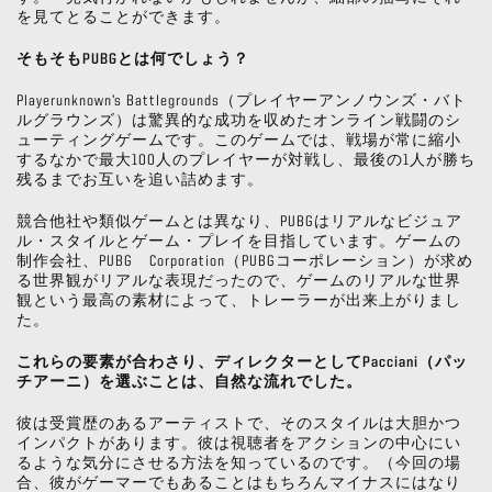
を見てとることができます。
そもそもPUBGとは何でしょう？
Playerunknown’s Battlegrounds（プレイヤーアンノウンズ・バト
ルグラウンズ）は驚異的な成功を収めたオンライン戦闘のシ
ューティングゲームです。このゲームでは、戦場が常に縮小
するなかで最大100人のプレイヤーが対戦し、最後の1人が勝ち
残るまでお互いを追い詰めます。
競合他社や類似ゲームとは異なり、PUBGはリアルなビジュア
ル・スタイルとゲーム・プレイを目指しています。ゲームの
制作会社、PUBG Corporation（PUBGコーポレーション）が求め
る世界観がリアルな表現だったので、ゲームのリアルな世界
観という最高の素材によって、トレーラーが出来上がりまし
た。
これらの要素が合わさり、ディレクターとしてPacciani（パッ
チアーニ）を選ぶことは、自然な流れでした。
彼は受賞歴のあるアーティストで、そのスタイルは大胆かつ
インパクトがあります。彼は視聴者をアクションの中心にい
るような気分にさせる方法を知っているのです。（今回の場
合、彼がゲーマーでもあることはもちろんマイナスにはなり