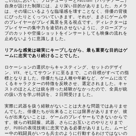
この点において、プロデューサーとPacciani（パッチアーニ）
自身が設けた制限には、より深い目的がありました。カメラ
は、その場にいるような臨場感を壊すことなく、俳優の背後
にぴったりとくっついていきます。それが、まさにゲーム中
のプレイヤーがプレイ風景を見る視点です。ディレクターは
プレイヤーの集中力を途切れさせないように、クローズアッ
プのカットや空撮ショットをインサートしても映像の流れを
止めないように意識しました。
リアルな感覚は確実にキープしながら、最も重要な目的はゲ
ームに忠実であり続けることでした。
ロケーションの選択からキャスティング、セットのデザイ
ン、VFX、そしてサウンドに至るまで、この目標がすべての指
標となりました。俳優たちは人種や年齢など、ゲームに出て
くるキャラクターの特徴を反映させ、選定されました。キャ
ストのほとんどは銃を持った経験がなかったので、全員が銃
の扱い方を学ぶ特訓を、２日間受けました。
実際に武器を扱う経験がないことは大きな問題ではありませ
んでした。俳優たちが出来ることには限界がありますが、彼
らが出来ないことは、ゲームのプレイヤーもできないからで
す。彼らの戦闘服、武器、さらにお互いとのやりとりまで
が、PUBGの表現技術に忠実である必要がありました。ムービ
ー中の戦闘員がいつも兵士のように行動するわけではないの