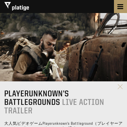
PLAYERUNKNOWN’S
BATTLEGROUNDS
LIVE ACTION
TRAILER
大人気ビデオゲームPlayerunknown’s Battleground（プレイヤーア