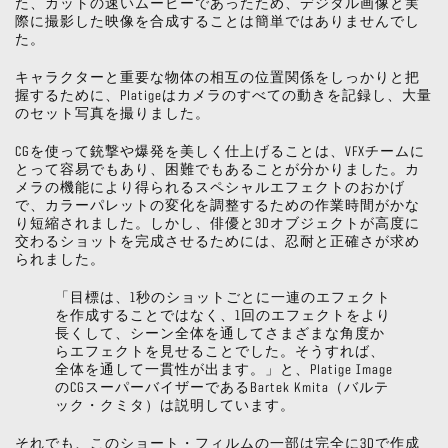
た、カットの速いムービーであったため、デジタル画像と実
際に撮影した映像を合成することは簡単ではありませんでし
た。
キャラクターと重要な物体の相互の位置関係をしっかりと把
握するために、Platigeはカメラのすべての動きを記録し、大量
のセット写真を撮りました。
CGを使って銃撃や爆発を美しく仕上げることは、VFXチームに
とって容易でもあり、困難でもあることが分かりました。カ
メラの機能により得られるスペシャルエフェクトのおかげ
で、カラーパレットの変化を調整するための作業時間がかな
り短縮されました。しかし、俳優と3Dオブジェクトが高度に
交わるショットを完成させるためには、忍耐と正確さが求め
られました。
「目標は、1秒のショットごとに一連のエフェクト
を作成することではなく、1回のエフェクトをより
長くして、シーン全体を通してさまざまな角度か
らエフェクトを見せることでした。そうすれば、
全体を通して一貫性が出ます。」と、Platige Image
のCGスーパーバイザーであるBartek Kmita（バルテ
ック・クミタ）は説明しています。
それでも、このショート・フィルムの一部は完全に3Dで作成