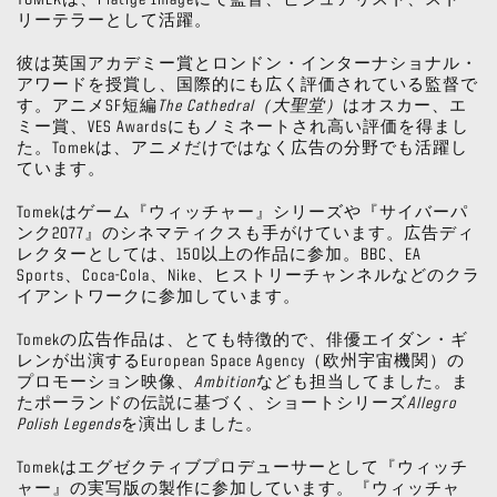
TOMEKは、Platige Imageにて監督、ビジュアリスト、ストー
リーテラーとして活躍。
彼は英国アカデミー賞とロンドン・インターナショナル・
アワードを授賞し、国際的にも広く評価されている監督で
す。アニメSF短編
The Cathedral（大聖堂）
はオスカー、エ
ミー賞、VES Awardsにもノミネートされ高い評価を得まし
た。Tomekは、アニメだけではなく広告の分野でも活躍し
ています。
Tomekはゲーム『ウィッチャー』シリーズや『サイバーパ
ンク2077』のシネマティクスも手がけています。広告ディ
レクターとしては、150以上の作品に参加。BBC、EA
Sports、Coca-Cola、Nike、ヒストリーチャンネルなどのクラ
イアントワークに参加しています。
Tomekの広告作品は、とても特徴的で、俳優エイダン・ギ
レンが出演するEuropean Space Agency（欧州宇宙機関）の
プロモーション映像、
Ambition
なども担当してました。ま
たポーランドの伝説に基づく、ショートシリーズ
Allegro
Polish Legends
を演出しました。
Tomekはエグゼクティブプロデューサーとして『ウィッチ
ャー』の実写版の製作に参加しています。『ウィッチャ