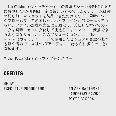
「The Witcher（ウィッチャー）」の魔法のシーンを制作するの
に費やした6か月間は非常に厳しいものでしたが、チームは締
め切り前に全ショットを納品できただけでなく、同時にワー
クフローも改善できました。パイプライン部門に手伝っても
らい、ファイル処理を完全に自動化し、受信したすべてのデ
ータを瞬時にカタログ化して使えるフォーマットに変換でき
るようになりました。このソリューションと、「The
Witcher（ウィッチャー）」で使用したビジュアル言語の基本
も確立済みで、当社のVFXアーティストはさらに多くのことに
臨めます。
Michał Puczyński（ミハウ・プチンスキー）
CREDITS
SHOW
EXECUTIVE PRODUCERS:
TOMEK BAGIŃSKI
JAROSŁAW SAWKO
PIOTR SIKORA