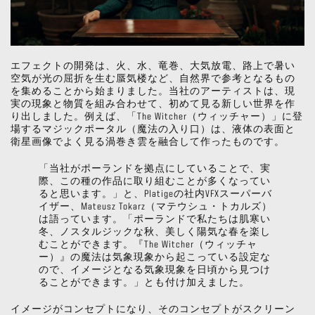
エフェクトの開発は、火、水、竜巻、大気放電、路上で暑い
空気が光の屈折を生む蜃気楼など、自然界で参考となるもの
を集めることから始まりました。当社のアーティストは、現
実の現象と物質を組み合わせて、初めて見る新しい世界を作
り出しました。例えば、「The Witcher（ウィッチャー）」に登
場するマジックポータル（魔法の入り口）は、液体の表面と
衛星画像でよく見る渦巻き雲を融合して作ったものです。
「当社がポーランドを拠点にしていることで、実
際、この種の作品に取り組むことが多くなってい
ると思います。」と、Platigeの社内VFXスーパーバ
イザー、Mateusz Tokarz（マテウシュ・トカルズ）
は語っています。「ポーランドで私たちは肌寒い
冬、ノスタルジックな秋、美しく陽気な春を楽し
むことができます。『The Witcher（ウィッチャ
ー）』の魔法は気象現象から起こっている設定な
ので、イメージとなる気象現象を日頃から見つけ
ることができます。」とも付け加えました。
イメージがコンセプトになり、そのコンセプトがスクリーン