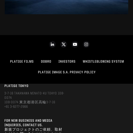
PLATIGE FILMS
DOBRO
INVESTORS
WHISTLEBLOWING SYSTEM
PLATIGE IMAGE S.A. PRIVACY POLICY
PLATIGE TOKYO
3-7-16 TAKANAWA MINATO-KU TOKYO 108-
0074
108-0074 東京都港区高輪3-7-16
+81 3-6277-2966
FOR NEW BUSINESS AND MEDIA
INQUIRIES, CONTACT US.
新規プロジェクトのご依頼、取材