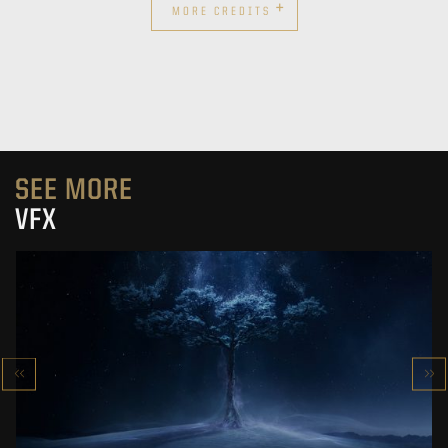
+
MORE CREDITS
SEE MORE
VFX
VFX SHOWREEL
SPECIAL EFFECTS IN ‘’THE WITCHER’’
SEE PROJECT