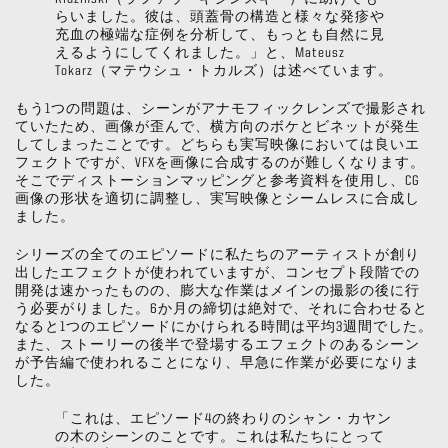
らいました。彼は、頭蓋骨の構造と様々な発疹や
充血の極端な症例を分析して、もっとも自然に見
えるようにしてくれました。」と、Mateusz
Tokarz（マテウシュ・トカルズ）は述べています。
もう1つの問題は、シーンがアナモフィックレンズで撮影され
ていたため、画像が歪んで、横方向のボケとビネットが発生
してしまったことです。どちらも実写映像においては良いエ
フェクトですが、VFXを画像に合成するのが難しくなります。
そこでディストーションマッピングと参考資料を使用し、CG
画像の形状を適切に調整し、実写映像とシームレスに合成し
ました。
シリーズの全てのエピソードに私たちのアーティストが創り
出したエフェクトが使われていますが、コンセプト段階での
開発は速かったものの、膨大な作業はメインの撮影の後に行
う必要がりました。6か月の締切は絶対で、それに合わせると
なると1つのエピソードにかけられる時間は平均3週間でした。
また、ストーリーの後半で登場するエフェクトのあるシーン
が予告編で使われることになり、早急に作業が必要になりま
した。
「これは、エピソード4の終わりのシャン・カヤン
の木のシーンのことです。これは私たちにとって