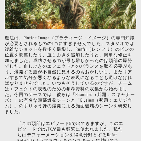
魔法は、Platige Image（プラティージ・イメージ）の専門知識
が必要とされるものの1つにすぎませんでした。スタジオでは
複雑なショットを数多く撮影し、Renfri（レンフリ）のピンの
位置を調整したり、血しぶきを追加したりと、簡単な修正を
加えました。成功させるのが最も難しかったのは頭部の爆発
でした。血しぶきのエフェクトとのバランスを取る必要があ
り、爆発する脳が不自然に見えるのもおかしいし、またリア
ルすぎて気分が悪くなるような表現になることも避けなけれ
ばなりませんでした。いつもそうしているのですが、チーム
はエフェクトの表現のための参考資料の収集から始めまし
た。今回のケースでは、彼らは「Scanners（邦題：スキャナー
ズ）」の有名な頭部爆発シーンと「Elysium（邦題：エリジウ
ム）」の手りゅう弾の爆発による顔面破壊のシーンを研究し
ました。
「この頭部はエピソード5で出てきますが、このエ
ピソードではVFXが最も頻繁に使われました。私た
ちはデフォーメーションを得意分野とするRafał
Kidziński（ラファウ・キジンスキー）に助けても