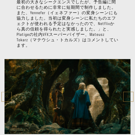
最初の大きなシークエンスでしたが、予告編に間
に合わせるために非常に短期間で制作しました。
また、Yennefer（イェネファー）の変身シーンにも
協力しました。当初は変身シーンに私たちのエフ
ェクトが使われる予定はなかったので、Netflixか
ら真の信頼を得られたと実感しました。」と、
Platigeの社内VFXスーパーバイザー、Mateusz
Tokarz（マテウシュ・トカルズ）はコメントしてい
ます。