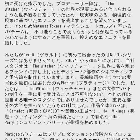
初に受けた指示でした。プロデューサー陣は、「The
Witcher（ウィッチャー）」の世界が現実にあると信じられる
ような世界観を目指していたため、現実味のある、物理的な
現象に基づいたエフェクトを演出することを望んでいまし
た。そのためMateusz Tokarz（マテウシュ・トカルズ）率いる
VFXチームは、不可能なことでありながらも何が起こっている
かわかるようにすることを重視し、控えめなエフェクトを目
指しました。
私たちがGeralt（ゲラルト）に初めて出会ったのはNetflixシリ
ーズではありませんでした。2007年から2015年にかけて、当社
スタジオは「The Witcher（ウィッチャー）」を世界に名を馳せ
るブランドに押し上げたビデオゲーム3部作のシネマティクス
と予告編を制作しています。また、長編映画やドラマでの実
写化を最初に提案したのもPlatige（プラティージ）でした。私
たちは、「The Witcher（ウィッチャー）」ほどの大作でVFXト
の制作を一手に引き受けることは不可能なので、本作のVFXを
担当する唯一のスタジオではありませんでしたが、重要な部
分の大半を担っていたうちの1社でした。作品全体のVFXは、
「Camelot（邦題：CAMELOT 〜禁断の王城〜）」や「Vikings（邦
題：ヴァイキング ～海の覇者たち～）」で有名なJulian
Parry（ジュリアン・パリー）が指揮を務めました。
PlatigeのVFXチームはプリプロダクションの段階からプロジェ