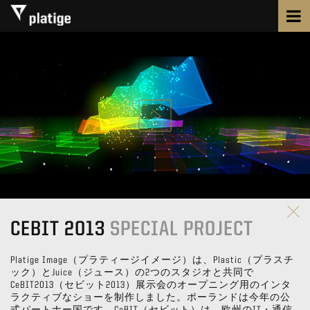
CEBIT 2013
SPECIAL PROJECT
Platige Image（プラティージイメージ）は、Plastic（プラスチ
ック）とJuice（ジュース）の2つのスタジオと共同で
CeBIT2013（セビット2013）展示会のオープニング用のインタ
ラクティブなショーを制作しました。ポーランドは今年の公