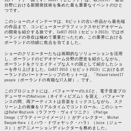
式パートナー国です。CeBIT（セビット）は、欧州のIT・通信
分野における新開発技術を集めた最も重要なイベントのひと
つです。
このショーのメインテーマは、8ビットの古い作品から最先端
の作品まで、コンピューターグラフィックスやビデオゲーム
の開発を紹介する旅です。CeBIT 2013（セビット2013）ではポ
ーランドの存在は極めて重要だったため、この業界における
ポーランドの功績に焦点を当てました。
ショーのクリエーターたちは画期的なソリューションを活用
し、ポーランドのビデオゲーム分野の歴史を紹介しながら、
ポーランドをクリエイティブな人々の国として紹介したショ
ーを作り上げました。CeBIT 2013（セビット2013）におけるポ
ーランドのパートナーシップのモットーは、「Poland talentIT
people（ポーランドの有能なIT人材）」です。
このプロジェクトには、パフォーマーのL.U.Cと、電子音楽プロ
デューサーのNativizm（ネイティビズム）を迎え、パフォーマ
ンスの間、両アーティストは音楽をミックスしながら、スク
リーン上の画像をリアルタイムでコントロール。このショー
はRafał Wojtunik（ラファウ・ヴォイツニク）（Platige
Image（プラティージイメージ））がディレクター、Michał
Dwojak-Hara（ミハウ・ドヴォヤック・ハラ）（Juice（ジュー
ス））がアニメーションディレクターを務めました。