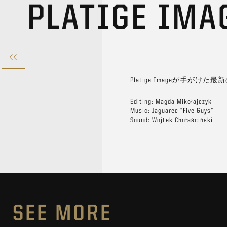
PLATIGE IM
Platige Imageが
Editing: Magda Mikołajczyk
Music: Jaguarec “Five Guys”
Sound: Wojtek Chołaściński
SEE MORE