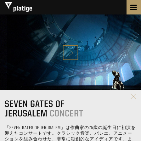
SEVEN GATES OF
JERUSALEM
CONCERT
「SEVEN GATES OF JERUSALEM」は作曲家の75歳の誕生日に初演を
迎えたコンサートです。クラシック音楽、バレエ、アニメー
ションを組み合わせた、非常に独創的なアイディアです。ま